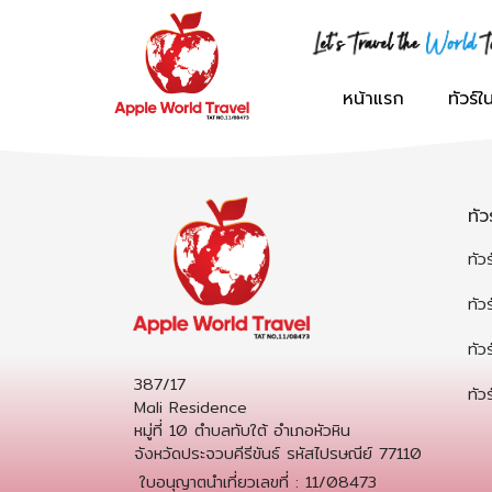
ภาคเหนือ
เอเชีย
กรุ๊ปครอบครัว
ทัวร์ญี่ปุ่น
ทัวร์ฝรั่งเศส
ทัวร์สหรัฐอเมริกา
หน้าแรก
ทัวร์
ภาคกลาง
ยุโรป
กรุ๊ปทัวร์องค์กร
ทัวร์เกาหลี
ทัวร์เยอรมัน
ทัวร์อังกฤษ
ภาคอีสาน
อื่นๆ
กรุ๊ปศึกษาดูงาน
ทัวร์เวียดนาม
ทัวร์อิตาลี
ทัวร์ดูไบ
ทั
ภาคตะวันออก
กรุ๊ปนักเรียน
ทัวร์สิงคโปร์
ทัวร์เนเธอร์แลนด์
ทัวร์รัสเซีย
ทัวร
ทัวร
ภาคตะวันตก
ทัวร์ตุรกี
ทัวร์เดนมาร์ก
ทัวร
ภาคใต้
ทัวร์จอร์เจีย
ทัวร์สวีเดน
387/17
ทัวร
Mali Residence
ทัวร์มาเลเซีย
ทัวร์สวิตเซอร์แลนด์
หมู่ที่ 10 ตำบลทับใต้ อำเภอหัวหิน
จังหวัดประจวบคีรีขันธ์ รหัสไปรษณีย์ 77110
ทัวร์จีน
ทัวร์ฟินแลนด์
ใบอนุญาตนำเที่ยวเลขที่ : 11/08473