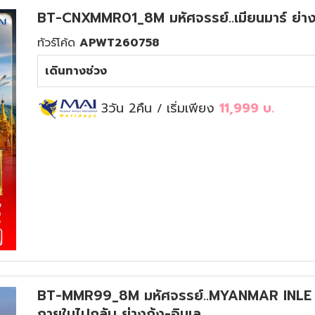
BT-CNXMMR01_8M มหัศจรรย์..เมียนมาร์ ย่างก
ทัวร์โค้ด
APWT260758
เดินทางช่วง
3วัน 2คืน
เริ่มเพียง
11,999
บ.
/
BT-MMR99_8M มหัศจรรย์..MYANMAR INLE 1 ปีม
ภายในไปกลับ ย่างกุ้ง-อินเล