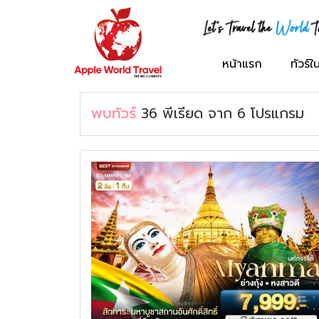
ภาคเหนือ
เอเชีย
กรุ๊ปครอบครัว
ทัวร์ญี่ปุ่น
ทัวร์ฝรั่งเศส
ทัวร์สหรัฐอเมริกา
หน้าแรก
ทัวร์
ภาคกลาง
ยุโรป
กรุ๊ปทัวร์องค์กร
ทัวร์เกาหลี
ทัวร์เยอรมัน
ทัวร์อังกฤษ
พบทัวร์
36
พีเรียด
จาก
6
โปรแกรม
ภาคอีสาน
อื่นๆ
กรุ๊ปศึกษาดูงาน
ทัวร์เวียดนาม
ทัวร์อิตาลี
ทัวร์ดูไบ
ภาคตะวันออก
กรุ๊ปนักเรียน
ทัวร์สิงคโปร์
ทัวร์เนเธอร์แลนด์
ทัวร์รัสเซีย
ภาคตะวันตก
ทัวร์ตุรกี
ทัวร์เดนมาร์ก
ภาคใต้
ทัวร์จอร์เจีย
ทัวร์สวีเดน
ทัวร์มาเลเซีย
ทัวร์สวิตเซอร์แลนด์
ทัวร์จีน
ทัวร์ฟินแลนด์