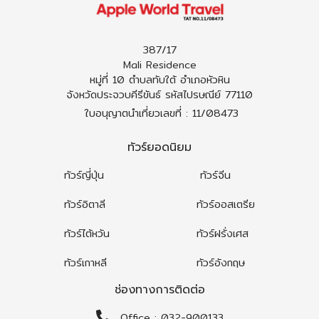
ทัวร์ฮ่องกง
ทัวร์ไอซ์แลนด์
387/17
ทัวร์ไต้หวัน
ทัวร์ออสเตรีย
Mali Residence
หมู่ที่ 10 ตำบลทับใต้ อำเภอหัวหิน
จังหวัดประจวบคีรีขันธ์ รหัสไปรษณีย์ 77110
ทัวร์พม่า
ทัวร์ฮังการี
ใบอนุญาตนำเที่ยวเลขที่ : 11/08473
ทัวร์ลาว
ทัวร์กรีซ
ทัวร์ยอดนิยม
ทัวร์จอร์เจีย
ทัวร์ญี่ปุ่น
ทัวร์จีน
ทัวร์อิตาลี
ทัวร์ออสเตรีย
ทัวร์ไต้หวัน
ทัวร์ฝรั่งเศส
ทัวร์เกาหลี
ทัวร์อังกฤษ
ช่องทางการติดต่อ
Office : 032-900133