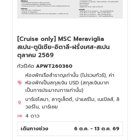
[Cruise only] MSC Meraviglia
สเปน-ตูนิเซีย-อิตาลี-ฝรั่งเศส-สเปน
ตุลาคม 2569
ทัวร์โค้ด
APWT260360
ห้องพักเรือสำราญเท่านั้น (ไม่รวมทัวร์), ค่า
ห้องพักเป็นสกุลเงิน USD (สกุลเงินบาท
เป็นการประมาณการเท่านั้น)
บาร์เซโลนา, ลากูเล็ตต์, ปาแลร์โม, เนเปิลส์, ลิ
วอร์โน, มาร์เซย
4 ดาว
เดินทางช่วง
6 ต.ค. - 13 ต.ค. 69