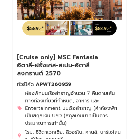
ทัวร์ฮ่องกง
ทัวร์ไอซ์แลนด์
ทัวร์ไต้หวัน
ทัวร์ออสเตรีย
ทัวร์พม่า
ทัวร์ฮังการี
[Cruise only] MSC Fantasia
ทัวร์ลาว
ทัวร์กรีซ
อิตาลี-ฝรั่งเศส-สเปน-อิตาลี
สงกรานต์ 2570
ทัวร์จอร์เจีย
ทัวร์โค้ด
APWT260959
ห้องพักบนเรือสำราญจำนวน 7 คืนตามเส้น
ทางท่องเที่ยวที่กำหนด, อาหาร และ
Entertainment บนเรือสำราญ (ค่าห้องพัก
เป็นสกุลเงิน USD (สกุลเงินบาทเป็นการ
ประมาณการเท่านั้น)
โรม, ซีวีตาเวกเชีย, ลิวอร์โน, คานส์, บาร์เซโลน