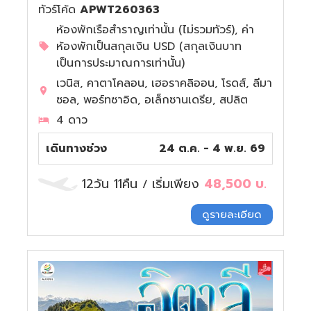
ทัวร์โค้ด
APWT260363
ห้องพักเรือสำราญเท่านั้น (ไม่รวมทัวร์), ค่า
ห้องพักเป็นสกุลเงิน USD (สกุลเงินบาท
เป็นการประมาณการเท่านั้น)
เวนิส, คาตาโคลอน, เฮอราคลิออน, โรดส์, ลีมา
ซอล, พอร์ทซาอิด, อเล็กซานเดรีย, สปลิต
4 ดาว
เดินทางช่วง
24 ต.ค. - 4 พ.ย. 69
12วัน 11คืน
เริ่มเพียง
48,500
บ.
/
ดูรายละเอียด