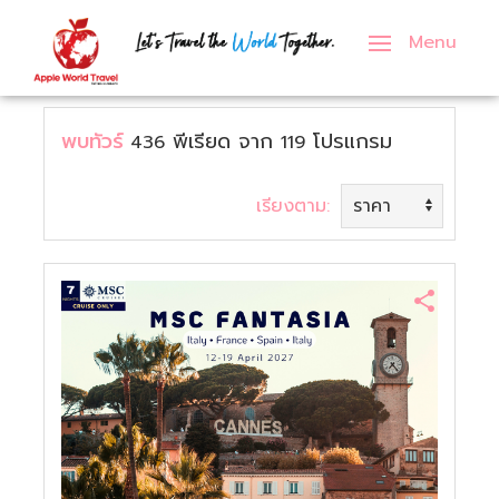
Menu
ภาคเหนือ
เอเชีย
กรุ๊ปครอบครัว
ทัวร์ญี่ปุ่น
ทัวร์ฝรั่งเศส
ทัวร์สหรัฐอเมริกา
พบทัวร์
พีเรียด
จาก
โปรแกรม
436
119
ภาคกลาง
ยุโรป
กรุ๊ปทัวร์องค์กร
ทัวร์เกาหลี
ทัวร์เยอรมัน
ทัวร์อังกฤษ
ภาคอีสาน
อื่นๆ
กรุ๊ปศึกษาดูงาน
ทัวร์เวียดนาม
ทัวร์อิตาลี
ทัวร์ดูไบ
เรียงตาม:
ภาคตะวันออก
กรุ๊ปนักเรียน
ทัวร์สิงคโปร์
ทัวร์เนเธอร์แลนด์
ทัวร์รัสเซีย
ภาคตะวันตก
ทัวร์ตุรกี
ทัวร์เดนมาร์ก
ภาคใต้
ทัวร์จอร์เจีย
ทัวร์สวีเดน
ทัวร์มาเลเซีย
ทัวร์สวิตเซอร์แลนด์
ทัวร์จีน
ทัวร์ฟินแลนด์