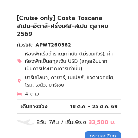
[Cruise only] Costa Toscana
สเปน-อิตาลี-ฝรั่งเศส-สเปน ตุลาคม
2569
ทัวร์โค้ด
APWT260362
ห้องพักเรือสำราญเท่านั้น (ไม่รวมทัวร์), ค่า
ห้องพักเป็นสกุลเงิน USD (สกุลเงินบาท
เป็นการประมาณการเท่านั้น)
บาร์เซโลนา, กายารี, เนเปิลส์, ซีวิตาเวกเชีย,
โรม, เจนัว, มาร์เซย
4 ดาว
เดินทางช่วง
18 ต.ค. - 25 ต.ค. 69
8วัน 7คืน
เริ่มเพียง
33,500
บ.
/
ดูรายละเอียด