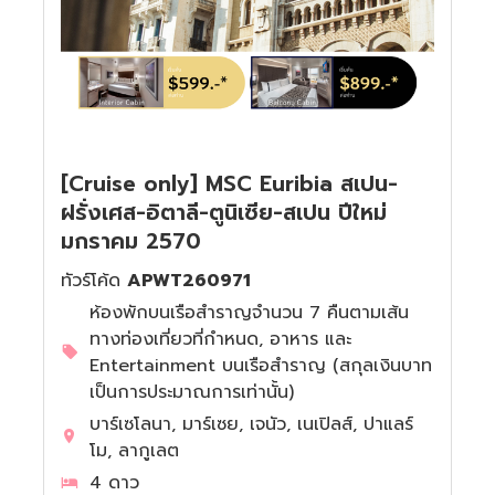
[Cruise only] MSC Euribia สเปน-
ฝรั่งเศส-อิตาลี-ตูนิเซีย-สเปน ปีใหม่
มกราคม 2570
ทัวร์โค้ด
APWT260971
ห้องพักบนเรือสำราญจำนวน 7 คืนตามเส้น
ทางท่องเที่ยวที่กำหนด, อาหาร และ
Entertainment บนเรือสำราญ (สกุลเงินบาท
เป็นการประมาณการเท่านั้น)
บาร์เซโลนา, มาร์เซย, เจนัว, เนเปิลส์, ปาแลร์
โม, ลากูเลต
4 ดาว