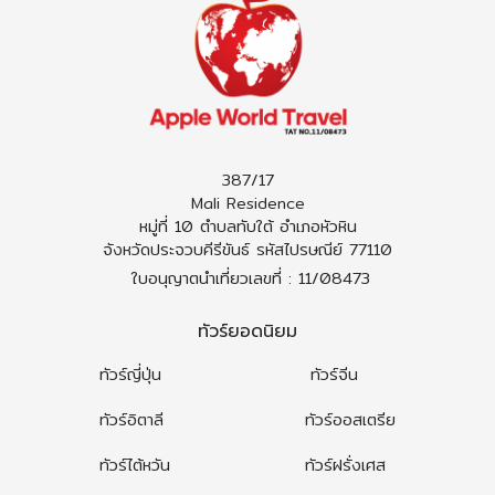
ทัวร์ฮ่องกง
ทัวร์ไอซ์แลนด์
ทัวร์ไต้หวัน
ทัวร์ออสเตรีย
ทัวร์พม่า
ทัวร์ฮังการี
387/17
Mali Residence
ทัวร์ลาว
ทัวร์กรีซ
หมู่ที่ 10 ตำบลทับใต้ อำเภอหัวหิน
จังหวัดประจวบคีรีขันธ์ รหัสไปรษณีย์ 77110
ทัวร์จอร์เจีย
ใบอนุญาตนำเที่ยวเลขที่ : 11/08473
ทัวร์ยอดนิยม
ทัวร์ญี่ปุ่น
ทัวร์จีน
ทัวร์อิตาลี
ทัวร์ออสเตรีย
ทัวร์ไต้หวัน
ทัวร์ฝรั่งเศส