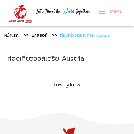
Menu
ภาคเหนือ
เอเชีย
กรุ๊ปครอบครัว
ทัวร์ญี่ปุ่น
ทัวร์ฝรั่งเศส
ทัวร์สหรัฐอเมริกา
หน้าแรก
แกลลอรี่
ท่องเที่ยวออสเตรีย Austria
ภาคกลาง
ยุโรป
กรุ๊ปทัวร์องค์กร
ทัวร์เกาหลี
ทัวร์เยอรมัน
ทัวร์อังกฤษ
ภาคอีสาน
อื่นๆ
กรุ๊ปศึกษาดูงาน
ทัวร์เวียดนาม
ทัวร์อิตาลี
ทัวร์ดูไบ
ท่องเที่ยวออสเตรีย Austria
ภาคตะวันออก
กรุ๊ปนักเรียน
ทัวร์สิงคโปร์
ทัวร์เนเธอร์แลนด์
ทัวร์รัสเซีย
ภาคตะวันตก
ทัวร์ตุรกี
ทัวร์เดนมาร์ก
ไม่พบรูปภาพ
ภาคใต้
ทัวร์จอร์เจีย
ทัวร์สวีเดน
ทัวร์มาเลเซีย
ทัวร์สวิตเซอร์แลนด์
ทัวร์จีน
ทัวร์ฟินแลนด์