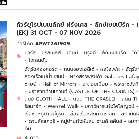
ทัวร์ยุโรปเบเนลักซ์ ฝรั่งเศส - ลักซ์เซมเบิร์ก -
(EK) 31 OCT - 07 NOV 2026
ทัวร์โค้ด
APWT261909
ปารีส - บรัสเซลส์ - เกนต์ - บรูจก์ - ลักเซมเบิร์ก - โค
- โวเลนดัม
จัตุรัสคองคอร์ด - ถนนชองเอลิเซ่ - หอไอเฟล - จัตุร
ล่องเรือแม่น้ำแซนน์ - ห้างสรรพสินค้า Galeries La
ซายย์ - Hall of Mirrors - อะตอมเมี่ยม - พระราชวังที
- ปราสาทท่านเคานท์ (CASTLE OF THE COUNTS) - 
สงฆ์ CLOTH HALL - ถนน THE GRASLEI - ถนน THE
รัสมาร์ก - Wenzel Walk - มหาวิหารแห่งโคโลญจน์ - ถ
เรือชมหมู่บ้านกีธูร์น - ล่องเรือหลังคากระจก - สถา
- ดามส์สแควร์ - หมู่บ้านกังหันลม ซานส์ สคันส์ - ชมก
ดัม
4 ดาว