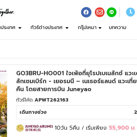
ในประเทศ
ทัวร์ต่างประเทศ
กรุ๊ปเหมา
บทความ
GO3BRU-HO001 ใจเพ้อที่ยุโรปเบเนลักซ์ แวะเติม
ลักเซมเบิร์ก - เยอรมนี – เนเธอร์แลนด์ แวะเที่ย
คืน โดยสายการบิน Juneyao
ทัวร์โค้ด
APWT262163
เดินทางช่วง
2
10วัน 5คืน
เริ่มเพียง
55,900
บ.
/