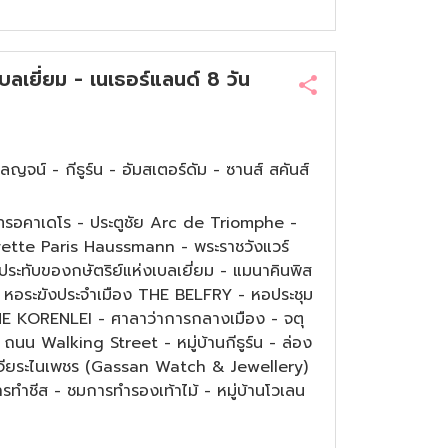
 เบลเยี่ยม - เนเธอร์แลนด์ 8 วัน
โลญจน์ - กีธูร์น - อัมสเตอร์ดัม - ซานส์ สคันส์
ัสทรอคาเดโร - ประตูชัย Arc de Triomphe -
fayette Paris Haussmann - พระราชวังแวร์
่ประทับของกษัตริย์แห่งเบลเยี่ยม - แมนาคินพิส
หอระฆังประจำเมือง THE BELFRY - หอประชุม
 KORENLEI - ศาลาว่าการกลางเมือง - จตุ
นน Walking Street - หมู่บ้านกีธูร์น - ล่อง
บันเจียระไนเพชร (Gassan Watch & Jewellery)
ารทำชีส - ชมการทำรองเท้าไม้ - หมู่บ้านโวเลน