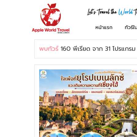
ภาคเหนือ
เอเชีย
กรุ๊ปครอบครัว
ทัวร์ญี่ปุ่น
ทัวร์ฝรั่งเศส
ทัวร์สหรัฐอเมริกา
หน้าแรก
ทัวร์
ภาคกลาง
ยุโรป
กรุ๊ปทัวร์องค์กร
ทัวร์เกาหลี
ทัวร์เยอรมัน
ทัวร์อังกฤษ
พบทัวร์
160
พีเรียด
จาก
31
โปรแกรม
ภาคอีสาน
อื่นๆ
กรุ๊ปศึกษาดูงาน
ทัวร์เวียดนาม
ทัวร์อิตาลี
ทัวร์ดูไบ
ภาคตะวันออก
กรุ๊ปนักเรียน
ทัวร์สิงคโปร์
ทัวร์เนเธอร์แลนด์
ทัวร์รัสเซีย
ภาคตะวันตก
ทัวร์ตุรกี
ทัวร์เดนมาร์ก
ภาคใต้
ทัวร์จอร์เจีย
ทัวร์สวีเดน
ทัวร์มาเลเซีย
ทัวร์สวิตเซอร์แลนด์
ทัวร์จีน
ทัวร์ฟินแลนด์