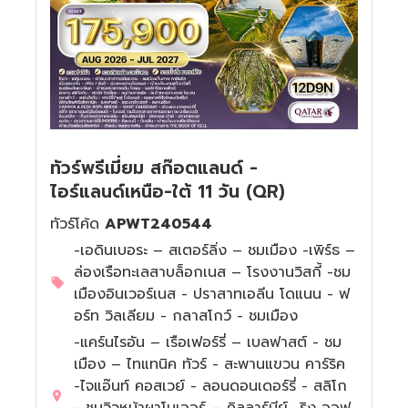
ทัวร์ฮ่องกง
ทัวร์ไอซ์แลนด์
ทัวร์ไต้หวัน
ทัวร์ออสเตรีย
ทัวร์พม่า
ทัวร์ฮังการี
ทัวร์พรีเมี่ยม สก๊อตแลนด์ -
ทัวร์ลาว
ทัวร์กรีซ
ไอร์แลนด์เหนือ-ใต้ 11 วัน (QR)
ทัวร์จอร์เจีย
ทัวร์โค้ด
APWT240544
-เอดินเบอระ – สเตอร์ลิ่ง – ชมเมือง -เพิร์ธ –
ล่องเรือทะเลสาบล็อกเนส – โรงงานวิสกี้ -ชม
เมืองอินเวอร์เนส - ปราสาทเอลีน โดแนน - ฟ
อร์ท วิลเลียม - กลาสโกว์ - ชมเมือง
-แคร์นไรอัน – เรือเฟอร์รี่ – เบลฟาสต์ - ชม
เมือง – ไทแทนิค ทัวร์ - สะพานแขวน คาร์ริค
-ไจแอ๊นท์ คอสเวย์ - ลอนดอนเดอร์รี่ - สลิโก
- ชมวิวหน้าผาโมเออร์ – คิลลาร์นีย์ -ริง ออฟ