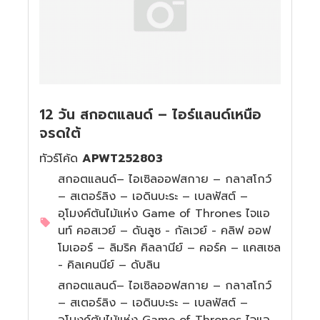
12 วัน สกอตแลนด์ – ไอร์แลนด์เหนือ
จรดใต้
ทัวร์โค้ด
APWT252803
สกอตแลนด์– ไอเซิลออฟสกาย – กลาสโกว์
– สเตอร์ลิง – เอดินบะระ – เบลฟัสต์ –
อุโมงค์ต้นไม้แห่ง Game of Thrones ไจแอ
นท์ คอสเวย์ – ดันลูซ - กัลเวย์ - คลิฟ ออฟ
โมเออร์ – ลิมริค คิลลานีย์ – คอร์ค – แคสเซล
- คิลเคนนีย์ – ดับลิน
สกอตแลนด์– ไอเซิลออฟสกาย – กลาสโกว์
– สเตอร์ลิง – เอดินบะระ – เบลฟัสต์ –