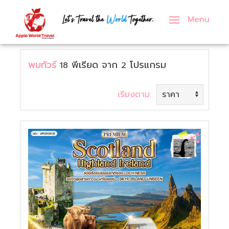
Menu
ภาคเหนือ
เอเชีย
กรุ๊ปครอบครัว
ทัวร์ญี่ปุ่น
ทัวร์ฝรั่งเศส
ทัวร์สหรัฐอเมริกา
พบทัวร์
พีเรียด
จาก
โปรแกรม
18
2
ภาคกลาง
ยุโรป
กรุ๊ปทัวร์องค์กร
ทัวร์เกาหลี
ทัวร์เยอรมัน
ทัวร์อังกฤษ
ภาคอีสาน
อื่นๆ
กรุ๊ปศึกษาดูงาน
ทัวร์เวียดนาม
ทัวร์อิตาลี
ทัวร์ดูไบ
เรียงตาม:
ภาคตะวันออก
กรุ๊ปนักเรียน
ทัวร์สิงคโปร์
ทัวร์เนเธอร์แลนด์
ทัวร์รัสเซีย
ภาคตะวันตก
ทัวร์ตุรกี
ทัวร์เดนมาร์ก
ภาคใต้
ทัวร์จอร์เจีย
ทัวร์สวีเดน
ทัวร์มาเลเซีย
ทัวร์สวิตเซอร์แลนด์
ทัวร์จีน
ทัวร์ฟินแลนด์